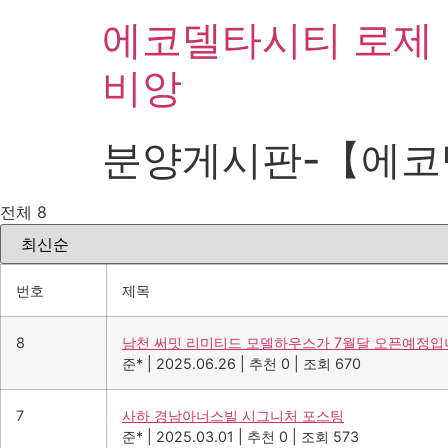
Skip
에코델타시티 로제
to
content
비앙
분양게시판-【에코
전체 8
번호
제목
8
남천 써밋 리미티드 모델하우스가 7월달 오픈예정입
준*
|
2025.06.26
|
추천 0
|
조회 670
7
사하 경남아너스빌 시그니처 포스팅
준*
|
2025.03.01
|
추천 0
|
조회 573