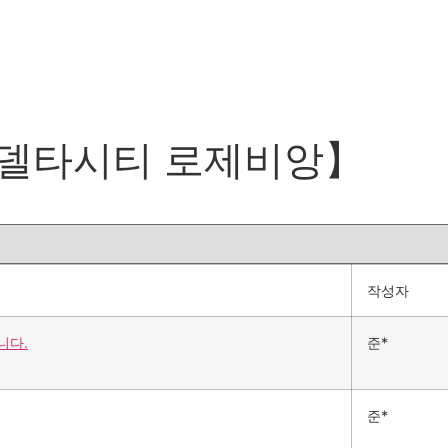
델타시티 로제비앙】
작성자
니다.
준*
준*