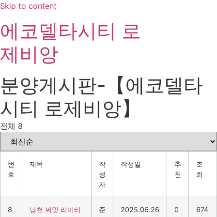
Skip to content
에코델타시티 로
제비앙
분양게시판-【에코델타
시티 로제비앙】
전체 8
번
제목
작
작성일
추
조
호
성
천
회
자
8
남천 써밋 리미티
준
2025.06.26
0
674