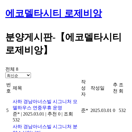
에코델타시티 로제비앙
분양게시판-【에코델타시티
로제비앙】
전체 8
작
번
추
조
제목
성
작성일
호
천
회
자
사하 경남아너스빌 시그니처 모
델하우스 연중무휴 운영
5
준*
2025.03.01
0
532
준*
|
2025.03.01
|
추천 0
|
조회
532
사하 경남아너스빌 시그니처 분