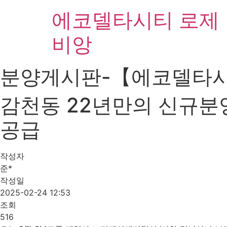
Skip
에코델타시티 로제
to
content
비앙
분양게시판-【에코델타
감천동 22년만의 신규
공급
작성자
준*
작성일
2025-02-24 12:53
조회
516